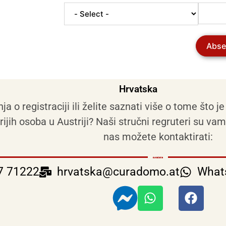
Abse
Hrvatska
nja o registraciji ili želite saznati više o tome št
rijih osoba u Austriji? Naši stručni regruteri su va
nas možete kontaktirati:
7 71222
hrvatska@curadomo.at
What