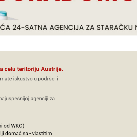
celu teritoriju Austrije.
 imate iskustvo u podršci i
ajuspešnijoj agenciji za
ni od WKO)
ji domaćina - vlastitim