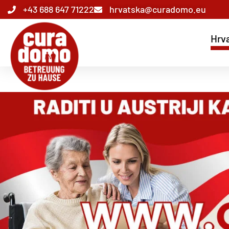
+43 688 647 71222
hrvatska@curadomo.eu
Hrv