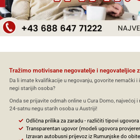
Tražimo motivisane negovatelje i negovateljice za 
Da li imate kvalifikacije u negovanju, govorite nemački i
negi starijih osoba?
Onda se prijavite odmah online u Cura Domo, najvećoj i n
24-satnu negu starih osoba u Austriji!
Odlična prilika za zaradu - različiti tipovi ugovora
Transparentan ugovor (modeli ugovora provjere
Izravan autobusni prijevoz iz Rumunjske do obitel