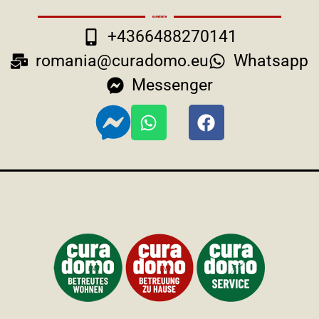
+4366488270141
romania@curadomo.eu
Whatsapp
Messenger