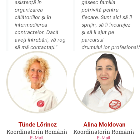
asistență în
găsesc familia
organizarea
potrivită pentru
călătoriilor și în
fiecare. Sunt aici să îi
intermedierea
sprijin, să îi încurajez
contractelor. Dacă
și să îi ajut pe
aveți întrebări, vă rog
parcursul
să mă contactați."
drumului lor profesional.
Tünde Lőrincz
Alina Moldovan
Koordinatorin România
Koordinatorin România
E-Mail
E-Mail