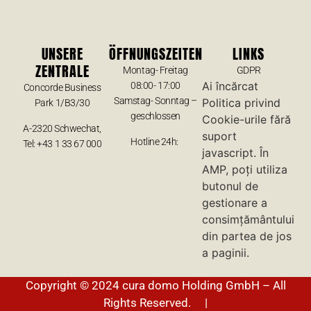
UNSERE
ÖFFNUNGSZEITEN
LINKS
ZENTRALE
Montag- Freitag
GDPR
Ai încărcat
08:00- 17:00
Concorde Business
Samstag- Sonntag –
Politica privind
Park 1/B3/30
geschlossen
Cookie-urile fără
A-2320 Schwechat,
suport
Hotline 24h:
Tel: +43 1 33 67 000
javascript. În
AMP, poți utiliza
butonul de
gestionare a
consimțământului
din partea de jos
a paginii.
Copyright © 2024 cura domo Holding GmbH – All
Rights Reserved. |