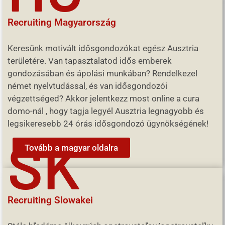
Recruiting Magyarország
Keresünk motivált idősgondozókat egész Ausztria
területére. Van tapasztalatod idős emberek
gondozásában és ápolási munkában? Rendelkezel
német nyelvtudással, és van idősgondozói
végzettséged? Akkor jelentkezz most online a cura
domo-nál , hogy tagja legyél Ausztria legnagyobb és
legsikeresebb 24 órás idősgondozó ügynökségének!
SK
Tovább a magyar oldalra
Recruiting Slowakei