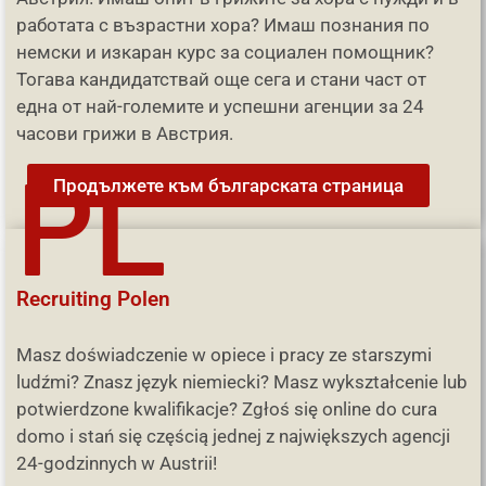
работата с възрастни хора? Имаш познания по
немски и изкаран курс за социален помощник?
Тогава кандидатствай още сега и стани част от
една от най-големите и успешни агенции за 24
часови грижи в Австрия.
PL
Продължете към българската страница
Recruiting Polen
Masz doświadczenie w opiece i pracy ze starszymi
ludźmi? Znasz język niemiecki? Masz wykształcenie lub
potwierdzone kwalifikacje? Zgłoś się online do cura
domo i stań się częścią jednej z największych agencji
24-godzinnych w Austrii!