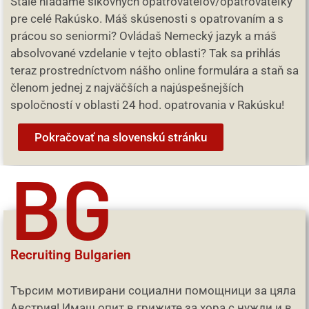
Stále hľadáme šikovných opatrovateľov/opatrovateľky
pre celé Rakúsko. Máš skúsenosti s opatrovaním a s
prácou so seniormi? Ovládaš Nemecký jazyk a máš
absolvované vzdelanie v tejto oblasti? Tak sa prihlás
teraz prostredníctvom nášho online formulára a staň sa
členom jednej z najväčších a najúspešnejších
spoločností v oblasti 24 hod. opatrovania v Rakúsku!
Pokračovať na slovenskú stránku
BG
Recruiting Bulgarien
Търсим мотивирани социални помощници за цяла
Австрия! Имаш опит в грижите за хора с нужди и в